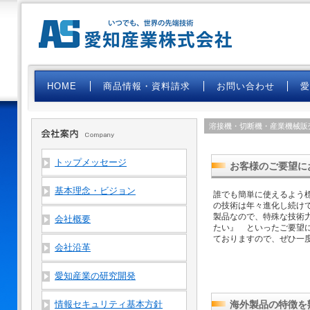
HOME
商品情報・資料請求
お問い合わせ
溶接機・切断機・産業機械販
トップメッセージ
お客様のご要望に
基本理念・ビジョン
誰でも簡単に使えるよう
の技術は年々進化し続け
製品なので、特殊な技術
会社概要
たい』 といったご要望
ておりますので、ぜひ一
会社沿革
愛知産業の研究開発
情報セキュリティ基本方針
海外製品の特徴を