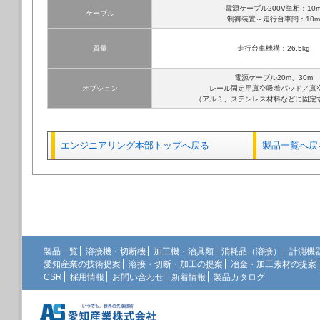
電源ケーブル200V単相：10
ケーブル
制御装置～走行台車間：10m
質量
走行台車機構：26.5kg
電源ケーブル20m、30m
オプション
レール固定用真空吸着パッド／真
（アルミ、ステンレス材料などに固定
エンジニアリング本部トップへ戻る
製品一覧へ戻
製品一覧
溶接機・切断機
加工機・治具類
消耗品（溶接）
計測機
愛知産業の技術提案
溶接・切断・加工の提案
冶金・加工素材の提案
CSR
採用情報
お問い合わせ
新着情報
製品カタログ