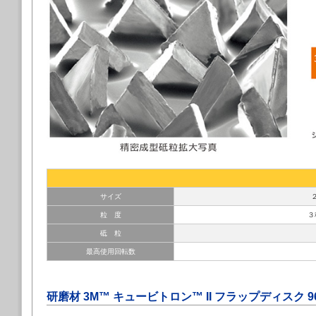
サイズ
粒 度
３
砥 粒
最高使用回転数
研磨材 3M™ キュービトロン™ II フラップディスク