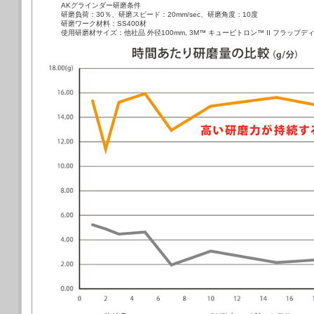
AKグラインダー研磨条件
研磨負荷：30％、研磨スピード：20mm/sec、研磨角度：10度
研磨ワーク材料：SS400材
使用研磨材サイズ：他社品 外径100mm, 3M™ キュービトロン™ II フラップディス