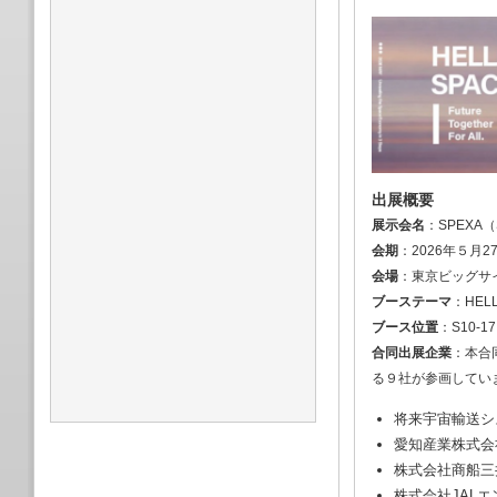
出展概要
展示会名
：SPEXA（Sp
会期
：2026年５月
会場
：東京ビッグサ
ブーステーマ
：HEL
ブース位置
：S10-17
合同出展企業
：本合
る９社が参画してい
将来宇宙輸送シ
愛知産業株式会
株式会社商船三
株式会社JAL