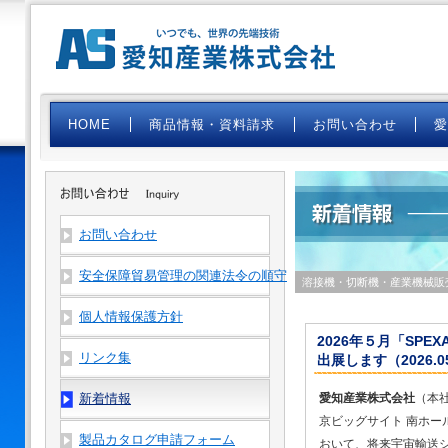
HOME
商品情報・資料請求
お問い合わせ
お問い合わせ
安全保障貿易管理の関連法令の順守
溶接機・切断機・産業機械販
個人情報保護方針
2026年５月「SPEX
リンク集
出展します（2026.05
新着情報
愛知産業株式会社
（本社
京ビッグサイト 南ホー
製品カタログ申請フォーム
おいて、将来宇宙輸送シス