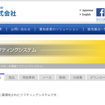
求
お問い合わせ
愛知産業のソリューション
販売拠点一
永電磁リフティングシステム
ッチ社（永電磁リフティングシステム）
長
製品
用途事例
メーカ
動画
仕様書
ダウンロ
に最適化されたリフティングシステムです。