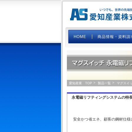
HOME
商品情報・資料請
マグスイッチ社 
愛知産業 TOP
製品一覧
マグスイ
永電磁リフティングシステムの特
安全かつ省エネ、顧客の鋼材仕様