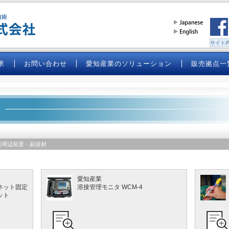
求
お問い合わせ
愛知産業のソリューション
販売拠点一
接周辺装置・副資材
愛知産業
ネット固定
溶接管理モニタ WCM-4
ット