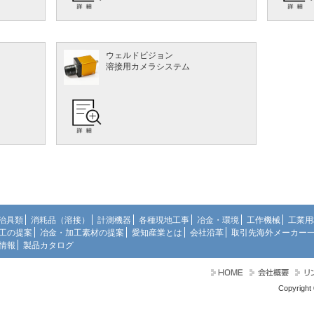
ウェルドビジョン
溶接用カメラシステム
治具類
消耗品（溶接）
計測機器
各種現地工事
冶金・環境
工作機械
工業用
工の提案
冶金・加工素材の提案
愛知産業とは
会社沿革
取引先海外メーカー
情報
製品カタログ
Copyright 