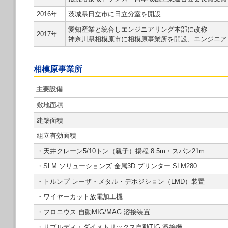
2016年
茨城県日立市に日立分室を開設
愛知産業と統合しエンジニアリング本部に改称
2017年
神奈川県相模原市に相模原事業所を開設、エンジニア
相模原事業所
主要設備
敷地面積
建築面積
組立有効面積
・天井クレーン5/10トン（親子）揚程 8.5m・スパン21m
・SLM ソリューションズ 金属3D プリンター SLM280
・トルンプ レーザ・メタル・デポジション（LMD）装置
・ワイヤーカット放電加工機
・フロニウス 自動MIG/MAG 溶接装置
・リブルディ・ダイメトリックス自動TIG 溶接機