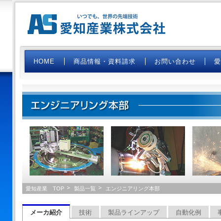
HOME
商品情報・資料請求
お問い合わせ
エンジニアリング本部 溶接システ
愛知産業 TOP
製品一覧
エンジニアリング本部
メーカ紹介
技術
製品ラインアップ
自動化例