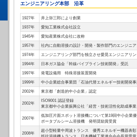
エンジニアリング本部 沿革
1927年
井上弥三郎により創業
1937年
愛知工業株式会社設立
1945年
愛知産業株式会社に改称
1957年
社内に自動溶接の設計・開発・製作部門のエンジニア
1974年
エンジニアリング部門を独立させ愛晃エンジニアリン
1994年
日本ガス協会「幹線パイプライン技術開発」受託
1997年
発電設備用 特殊溶接装置開発
1999年
中小企業総合事業団「石油代替エネルギー技術開発事
2002年
東京都「創造的中小企業」認定
ISO9001 認証登録
2002年
東京都中小企業振興公社「経営・技術活性化助成事業
低加圧片面スポット溶接機について第19回中小企業
2007年
ポータブルシーム溶接機 発明奨励賞受賞
超小型軽量中周波トランス 優秀エネルギー機器表彰
2008年
抵抗溶接機トランス 日本機械工業連合会会長賞受賞