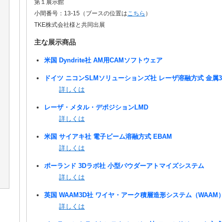
第１展示館
小間番号：13-15（ブースの位置は
こちら
）
TKE株式会社様と共同出展
主な展示商品
米国 Dyndrite社 AM用CAMソフトウェア
ドイツ ニコンSLMソリューションズ社 レーザ溶融方式 金属
詳しくは
レーザ・メタル・デポジションLMD
詳しくは
米国 サイアキ社 電子ビーム溶融方式 EBAM
詳しくは
ポーランド 3Dラボ社 小型パウダーアトマイズシステム
詳しくは
英国 WAAM3D社 ワイヤ・アーク積層造形システム（WAAM
詳しくは