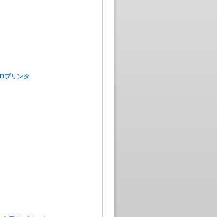
3Dプリンタ
）