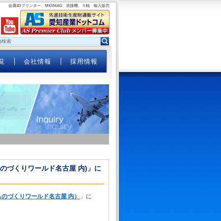
金属3Dプリンター、MIG/MAG 溶接機、５軸 輸入販売
覧
会社情報
採用情報
回ものづくりワールド名古屋 内)」に
回ものづくりワールド名古屋 内）
」に