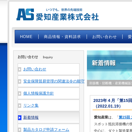
HOME
商品情報・資料請求
お問い合わせ
お問い合わせ
安全保障貿易管理の関連法令の順守
溶接機・切断機・産業機械販
個人情報保護方針
2023年４月「第1
リンク集
（2022.01.19）
新着情報
愛知産業
は、「
第15回
スポット抵抗溶接機の
製品カタログ申請フォーム
中心に、ダクト製造業