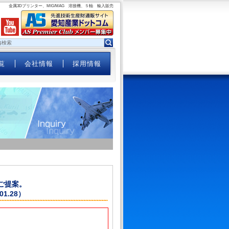
金属3Dプリンター、MIG/MAG 溶接機、５軸 輸入販売
覧
会社情報
採用情報
ご提案。
1.28）