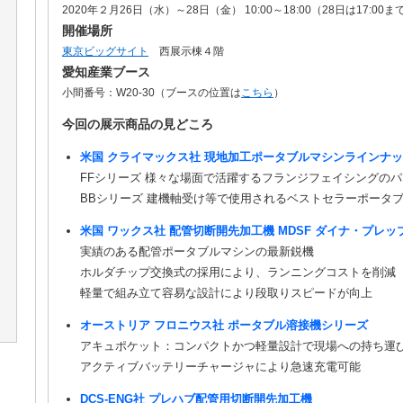
2020年２月26日（水）～28日（金） 10:00～18:00（28日は17:00ま
開催場所
東京ビッグサイト
西展示棟４階
愛知産業ブース
小間番号：W20-30（ブースの位置は
こちら
）
今回の展示商品の見どころ
米国 クライマックス社 現地加工ポータブルマシンラインナ
FFシリーズ 様々な場面で活躍するフランジフェイシングの
BBシリーズ 建機軸受け等で使用されるベストセラーポータ
米国 ワックス社 配管切断開先加工機 MDSF ダイナ・プレ
実績のある配管ポータブルマシンの最新鋭機
ホルダチップ交換式の採用により、ランニングコストを削減
軽量で組み立て容易な設計により段取りスピードが向上
オーストリア フロニウス社 ポータブル溶接機シリーズ
アキュポケット：コンパクトかつ軽量設計で現場への持ち運
アクティブバッテリーチャージャにより急速充電可能
DCS-ENG社 プレハブ配管用切断開先加工機