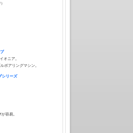
で）
ップ
パイオニア。
ブルボアリングマシン。
ップシリーズ
びが容易。