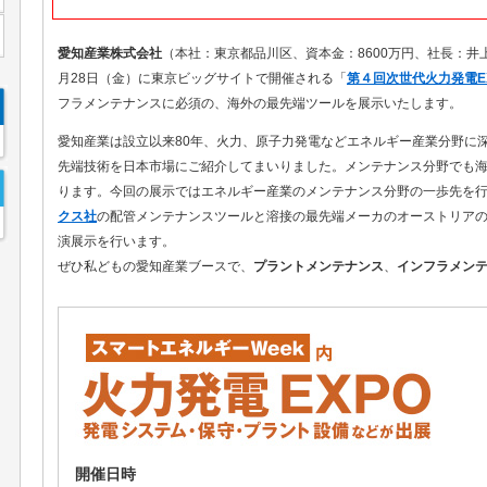
愛知産業株式会社
（本社：東京都品川区、資本金：8600万円、社長：井
月28日（金）に東京ビッグサイトで開催される「
第４回次世代火力発電E
フラメンテナンスに必須の、海外の最先端ツールを展示いたします。
愛知産業は設立以来80年、火力、原子力発電などエネルギー産業分野に
先端技術を日本市場にご紹介してまいりました。メンテナンス分野でも
ります。今回の展示ではエネルギー産業のメンテナンス分野の一歩先を
クス社
の配管メンテナンスツールと溶接の最先端メーカのオーストリア
演展示を行います。
ぜひ私どもの愛知産業ブースで、
プラントメンテナンス
、
インフラメン
開催日時