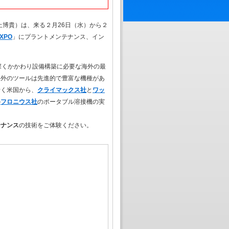
上博貴）は、来る２月26日（水）から２
XPO
」にプラントメンテナンス、イン
深くかかわり設備構築に必要な海外の最
海外のツールは先進的で豊富な機種があ
行く米国から、
クライマックス社
と
ワッ
の
フロニウス社
のポータブル溶接機の実
テナンス
の技術をご体験ください。