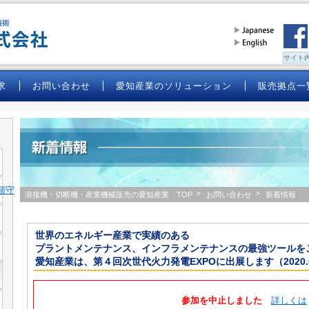
求
お問い合わせ
愛知産業のソリューション
販売拠点一
順守
溶接機・切断機・産業機械販売の愛知産業 TOP
お問い合わせ
新着情報
世界のエネルギー産業で実績のある
プラントメンテナンス、インフラメンテナンスの最強ツールを
愛知産業は、第４回次世代火力発電EXPOに出展します（2020.0
参加を中止しました
詳しくは