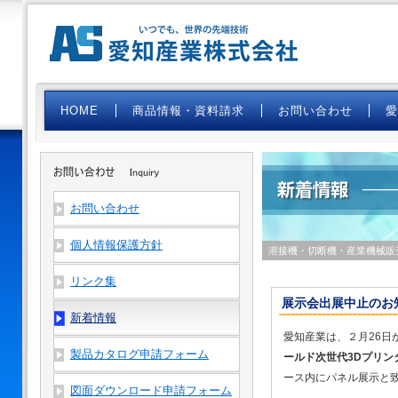
HOME
商品情報・資料請求
お問い合わせ
お問い合わせ
個人情報保護方針
溶接機・切断機・産業機械販
リンク集
展示会出展中止のお
新着情報
愛知産業は、２月26日
製品カタログ申請フォーム
ールド次世代3Dプリン
ース内にパネル展示と
図面ダウンロード申請フォーム