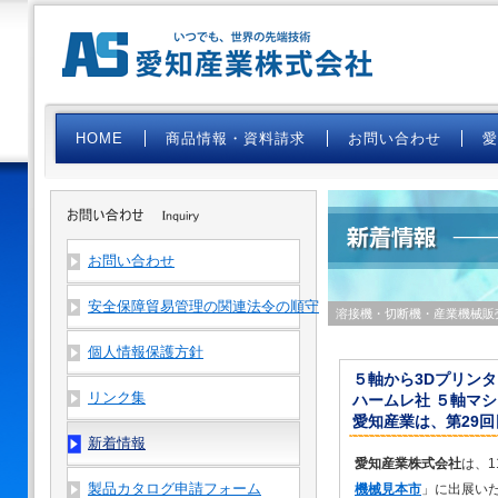
HOME
商品情報・資料請求
お問い合わせ
お問い合わせ
安全保障貿易管理の関連法令の順守
溶接機・切断機・産業機械販
個人情報保護方針
５軸から3Dプリン
リンク集
ハームレ社 ５軸マシ
愛知産業は、第29回日
新着情報
愛知産業株式会社
は、
製品カタログ申請フォーム
機械見本市
」に出展い