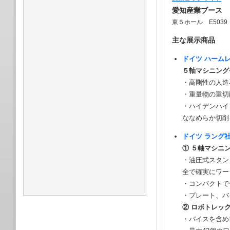
愛知産業ブース
東５ホール E503
主な展示商品
ドイツ ハーム
５軸マシニングセ
・高剛性の人造
・重量物の重切
・ハイデンハイ
ななめらか切削
ドイツ ラング
① ５軸マシニ
・油圧式スタン
全で確実にワー
・コンパクトで
・プレート、バ
② ロボトレッ
・バイスを含め