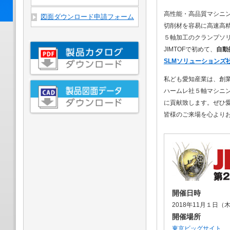
高性能・高品質マシニ
図面ダウンロード申請フォーム
切削材を容易に高速高
５軸加工のクランプソ
JIMTOFで初めて、
自動
SLMソリューションズ
私ども愛知産業は、創
ハームレ社５軸マシニ
に貢献致します。ぜひ
皆様のご来場を心より
開催日時
2018年11月１日（
開催場所
東京ビッグサイト