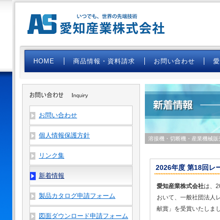
HOME
商品情報・資料請求
お問い合わせ
お問い合わせ
個人情報保護方針
溶接機・切断機・産業機械販
リンク集
2026年度 第18回
新着情報
愛知産業株式会社
は、2
製品カタログ申請フォーム
おいて、一般社団法人
献賞」を受賞いたしま
図面ダウンロード申請フォーム