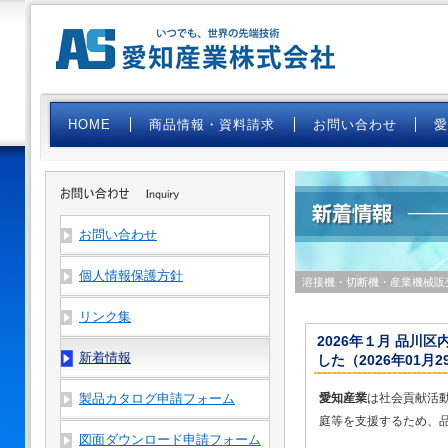
HOME
商品情報・資料請求
お問い合わせ
お問い合わせ
個人情報保護方針
溶接機・切断機・産業機械販
リンク集
2026年１月 品川
新着情報
した（2026年01月2
製品カタログ申請フォーム
愛知産業
は社会貢献活
庭等を支援するため、
図面ダウンロード申請フォーム