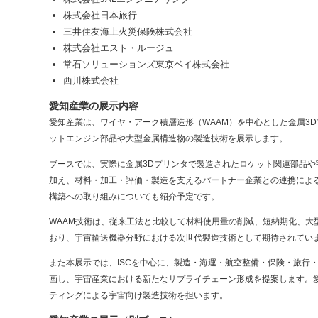
株式会社日本旅行
三井住友海上火災保険株式会社
株式会社エスト・ルージュ
常石ソリューションズ東京ベイ株式会社
西川株式会社
愛知産業の展示内容
愛知産業は、ワイヤ・アーク積層造形（WAAM）を中心とした金属3
ットエンジン部品や大型金属構造物の製造技術を展示します。
ブースでは、実際に金属3Dプリンタで製造されたロケット関連部品や
加え、材料・加工・評価・製造を支えるパートナー企業との連携によ
構築への取り組みについても紹介予定です。
WAAM技術は、従来工法と比較して材料使用量の削減、短納期化、大
おり、宇宙輸送機器分野における次世代製造技術として期待されてい
また本展示では、ISCを中心に、製造・海運・航空整備・保険・旅行・
画し、宇宙産業における新たなサプライチェーン形成を提案します。愛
ティングによる宇宙向け製造技術を担います。