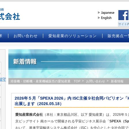
求
お問い合わせ
愛知産業のソリューション
販売拠点一
順守
溶接機・切断機・産業機械販売の愛知産業 TOP
お問い合わせ
新着情報
2026年５月「SPEXA 2026」内 ISC主催９社合同パビリオン「HE
出展します（2026.05.18）
愛知産業株式会社
（本社：東京都品川区、以下 愛知産業）は、2026年５
京ビッグサイト 南ホールで開催される宇宙ビジネス展示会「
SPEXA（Spac
おいて、将来宇宙輸送システム株式会社（ISC）を中心とした９社合同ブース「H