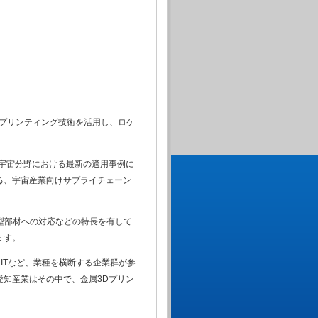
Dプリンティング技術を活用し、ロケ
宇宙分野における最新の適用事例に
る、宇宙産業向けサプライチェーン
型部材への対応などの特長を有して
ます。
ITなど、業種を横断する企業群が参
知産業はその中で、金属3Dプリン