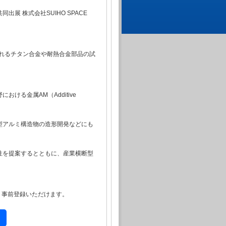
 株式会社SUIHO SPACE
れるチタン合金や耐熱合金部品の試
る金属AM（Additive
型アルミ構造物の造形開発などにも
性を提案するとともに、産業横断型
より事前登録いただけます。