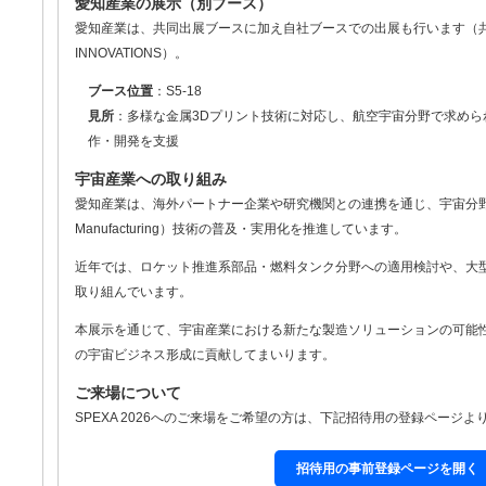
愛知産業の展示（別ブース）
愛知産業は、共同出展ブースに加え自社ブースでの出展も行います（共同出展
INNOVATIONS）。
ブース位置
：S5-18
見所
：多様な金属3Dプリント技術に対応し、航空宇宙分野で求めら
作・開発を支援
宇宙産業への取り組み
愛知産業は、海外パートナー企業や研究機関との連携を通じ、宇宙分野におけ
Manufacturing）技術の普及・実用化を推進しています。
近年では、ロケット推進系部品・燃料タンク分野への適用検討や、大
取り組んでいます。
本展示を通じて、宇宙産業における新たな製造ソリューションの可能
の宇宙ビジネス形成に貢献してまいります。
ご来場について
SPEXA 2026へのご来場をご希望の方は、下記招待用の登録ページ
招待用の事前登録ページを開く