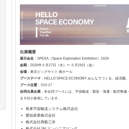
出展概要
展示会名
：SPEXA（Space Exploration Exhibition）2026
会期
：2026年５月27日（水）〜 ５月29日（金）
会場
：東京ビッグサイト 南ホール
ブーステーマ
：HELLO SPACE ECONOMY みんなでつくる、経済圏。
ブース位置
：S10-17
合同出展企業
：本合同ブースには、宇宙輸送・製造・海運・航空整備・
る９社が参画しています。
将来宇宙輸送システム株式会社
愛知産業株式会社
株式会社商船三井
株式会社JALエンジニアリング